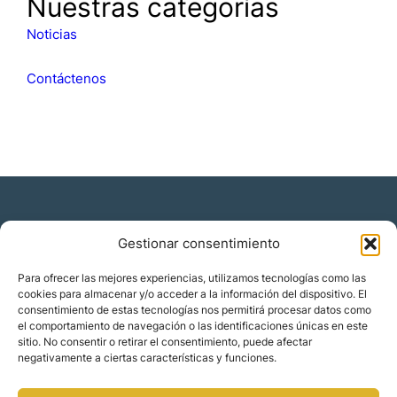
Nuestras categorías
c
a
Noticias
r
Contáctenos
Gestionar consentimiento
Residencia y ciudadanía
Para ofrecer las mejores experiencias, utilizamos tecnologías como las
cookies para almacenar y/o acceder a la información del dispositivo. El
Migración corporativa
consentimiento de estas tecnologías nos permitirá procesar datos como
Nómadas digitales
el comportamiento de navegación o las identificaciones únicas en este
Colabora con nosotros
sitio. No consentir o retirar el consentimiento, puede afectar
Quiénes somos
negativamente a ciertas características y funciones.
Blog
Contacto