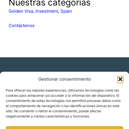
Nuestras categorías
c
a
Golden Visa
, 
Investment
, 
Spain
r
Contáctenos
Gestionar consentimiento
Residencia y ciudadanía
Para ofrecer las mejores experiencias, utilizamos tecnologías como las
cookies para almacenar y/o acceder a la información del dispositivo. El
Migración corporativa
consentimiento de estas tecnologías nos permitirá procesar datos como
Nómadas digitales
el comportamiento de navegación o las identificaciones únicas en este
Colabora con nosotros
sitio. No consentir o retirar el consentimiento, puede afectar
Quiénes somos
negativamente a ciertas características y funciones.
Blog
Contacto