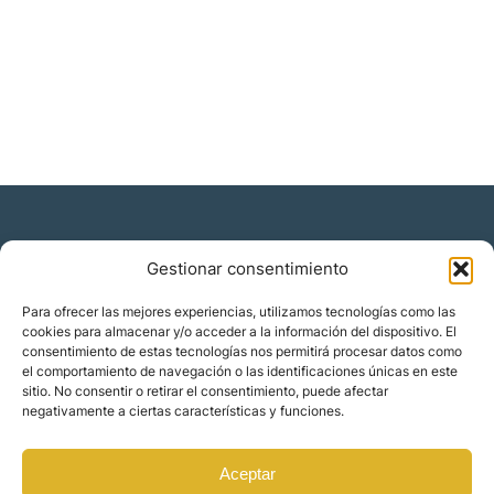
Gestionar consentimiento
Residencia y ciudadanía
Para ofrecer las mejores experiencias, utilizamos tecnologías como las
cookies para almacenar y/o acceder a la información del dispositivo. El
Migración corporativa
consentimiento de estas tecnologías nos permitirá procesar datos como
Nómadas digitales
el comportamiento de navegación o las identificaciones únicas en este
Colabora con nosotros
sitio. No consentir o retirar el consentimiento, puede afectar
Quiénes somos
negativamente a ciertas características y funciones.
Blog
Contacto
Localizaciones
Aceptar