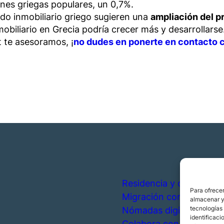
nes griegas populares, un 0,7%.
ado inmobiliario griego sugieren una
ampliación del p
obiliario en Grecia podría crecer más y desarrollarse
 te asesoramos, ¡
no dudes en ponerte en contacto 
Residencia y ciudadanía
Para ofrecer
Migración corporativa
almacenar y/
tecnologías
Nómadas digitales
identificaci
Colabora con nosotros