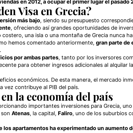
viendas en 2012, a ocupar el primer lugar el pasado 
den Visa en Grecia?
ersión más bajo
, siendo su presupuesto correspondi
ente
, ofreciendo así grandes oportunidades de invers
costero, una isla o una montaña de Grecia nunca hab
 Como hemos comentado anteriormente,
gran parte de 
.
icios por ambas partes
, tanto por los inversores co
ente para obtener ingresos adicionales al alquilar 
neficios económicos. De esta manera, el mercado inmob
a vez contribuye al PIB del país.
a en la economía del país
oporcionando importantes inversiones para Grecia, un
o son
Atenas
, la capital,
Faliro
, uno de los suburbios c
de los apartamentos ha experimentado un aumento de