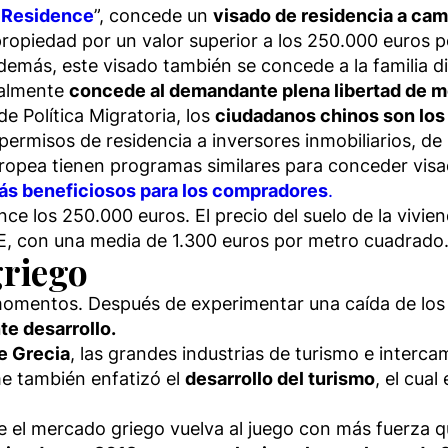
 Residence
”, concede un
visado de residencia a camb
 propiedad por un valor superior a los 250.000 euros 
demás, este visado también se concede a la familia d
ualmente
concede al demandante plena libertad de m
de Política Migratoria, los
ciudadanos chinos son los
permisos de residencia a inversores inmobiliarios, de
uropea tienen programas similares para conceder visad
más beneficiosos para los compradores
.
nce los 250.000 euros. El precio del suelo de la viv
 UE, con una media de 1.300 euros por metro cuadrado
griego
momentos. Después de experimentar una caída de los 
te desarrollo.
e Grecia
, las grandes industrias de turismo e interc
rme también enfatizó el
desarrollo del turismo
, el cua
ue el mercado griego vuelva al juego con más fuerza