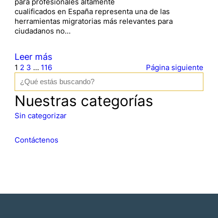
para profesionales altamente
cualificados en España representa una de las
herramientas migratorias más relevantes para
ciudadanos no…
Leer más
1
2
3
…
116
Página siguiente
B
u
s
Nuestras categorías
c
a
Sin categorizar
r
Contáctenos