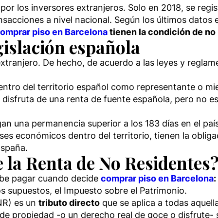
por los inversores extranjeros. Solo en 2018, se regi
ransacciones a nivel nacional. Según los últimos datos
comprar piso en Barcelona
tienen la condición de no
gislación española
xtranjero. De hecho, de acuerdo a las leyes y reglam
dentro del territorio español como representante o m
 disfruta de una renta de fuente española, pero no es
gan una permanencia superior a los 183 días en el p
ses económicos dentro del territorio, tienen la oblig
España.
 la Renta de No Residentes
debe pagar cuando decide
comprar piso en Barcelona
:
s supuestos, el Impuesto sobre el Patrimonio.
NR) es un
tributo directo
que se aplica a todas aquell
 de propiedad -o un derecho real de goce o disfrute