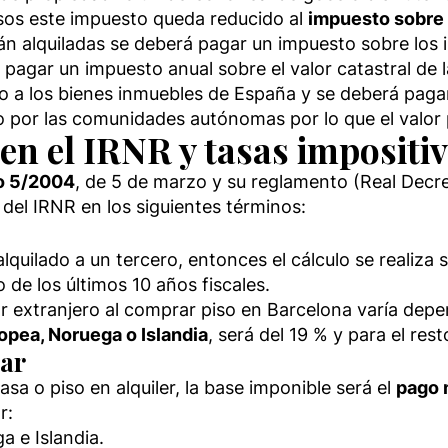
casos este impuesto queda reducido al
impuesto sobre
n alquiladas se deberá pagar un impuesto sobre los in
á pagar un impuesto anual sobre el valor catastral de 
 a los bienes inmuebles de España y se deberá pagar s
o por las comunidades autónomas por lo que el valor
en el IRNR y tasas impositi
vo 5/2004
, de 5 de marzo y su reglamento (Real Decret
del IRNR en los siguientes términos:
alquilado a un tercero, entonces el cálculo se realiza 
o de los últimos 10 años fiscales.
r extranjero al comprar piso en Barcelona varía depe
opea, Noruega o Islandia
, será del 19 % y para el res
lar
asa o piso en alquiler, la base imponible será el
pago 
r:
a e Islandia.