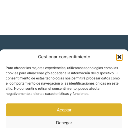
Gestionar consentimiento
Residencia y ciudadanía
Para ofrecer las mejores experiencias, utilizamos tecnologías como las
cookies para almacenar y/o acceder a la información del dispositivo. El
Migración corporativa
consentimiento de estas tecnologías nos permitirá procesar datos como
Nómadas digitales
el comportamiento de navegación o las identificaciones únicas en este
Colabora con nosotros
sitio. No consentir o retirar el consentimiento, puede afectar
Quiénes somos
negativamente a ciertas características y funciones.
Blog
Contacto
Localizaciones
Aceptar
Orience | © 2025 Todos los derechos reservados
Denegar