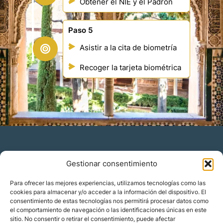
Obtener el NIE y el Padrón
Paso 5
Asistir a la cita de biometría
Recoger la tarjeta biométrica
Gestionar consentimiento
Residencia y ciudadanía
Para ofrecer las mejores experiencias, utilizamos tecnologías como las
cookies para almacenar y/o acceder a la información del dispositivo. El
Migración corporativa
consentimiento de estas tecnologías nos permitirá procesar datos como
Nómadas digitales
el comportamiento de navegación o las identificaciones únicas en este
Colabora con nosotros
sitio. No consentir o retirar el consentimiento, puede afectar