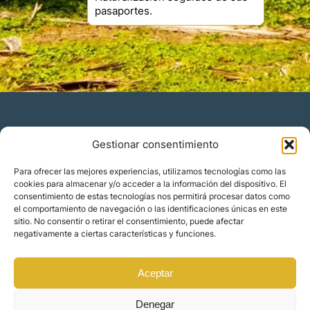
pasaportes.
Gestionar consentimiento
Residencia y ciudadanía
Para ofrecer las mejores experiencias, utilizamos tecnologías como las
cookies para almacenar y/o acceder a la información del dispositivo. El
Migración corporativa
consentimiento de estas tecnologías nos permitirá procesar datos como
Nómadas digitales
el comportamiento de navegación o las identificaciones únicas en este
Colabora con nosotros
sitio. No consentir o retirar el consentimiento, puede afectar
Quiénes somos
negativamente a ciertas características y funciones.
Blog
Contacto
Localizaciones
Aceptar
Orience | © 2025 Todos los derechos reservados
Denegar