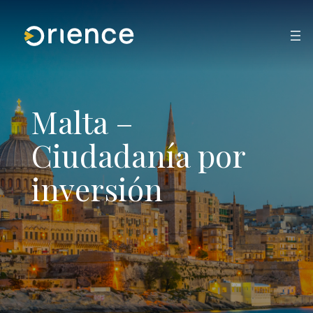
Saltar
al
contenido
Malta –
Ciudadanía por
inversión