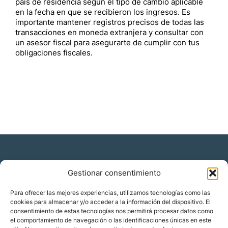
país de residencia según el tipo de cambio aplicable
en la fecha en que se recibieron los ingresos. Es
importante mantener registros precisos de todas las
transacciones en moneda extranjera y consultar con
un asesor fiscal para asegurarte de cumplir con tus
obligaciones fiscales.
Gestionar consentimiento
Residencia y ciudadanía
Para ofrecer las mejores experiencias, utilizamos tecnologías como las
cookies para almacenar y/o acceder a la información del dispositivo. El
Migración corporativa
consentimiento de estas tecnologías nos permitirá procesar datos como
Nómadas digitales
el comportamiento de navegación o las identificaciones únicas en este
Colabora con nosotros