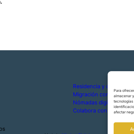
.
Residencia y ciudadanía
Para ofrecer
Migración corporativa
almacenar y/
tecnologías
Nómadas digitales
identificaci
Colabora con nosotros
afectar nega
os
A