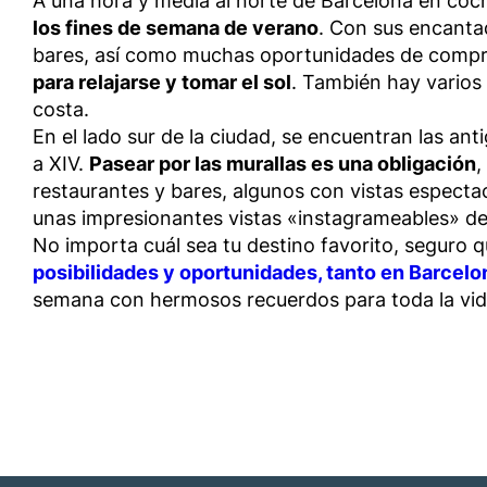
A una hora y media al norte de Barcelona en coc
los fines de semana de verano
. Con sus encantad
bares, así como muchas oportunidades de compr
para relajarse y tomar el sol
. También hay varios 
costa.
En el lado sur de la ciudad, se encuentran las ant
a XIV.
Pasear por las murallas es una obligación
,
restaurantes y bares, algunos con vistas espectac
unas impresionantes vistas «instagrameables» de l
No importa cuál sea tu destino favorito, seguro
posibilidades y oportunidades, tanto en Barcelo
semana con hermosos recuerdos para toda la vid