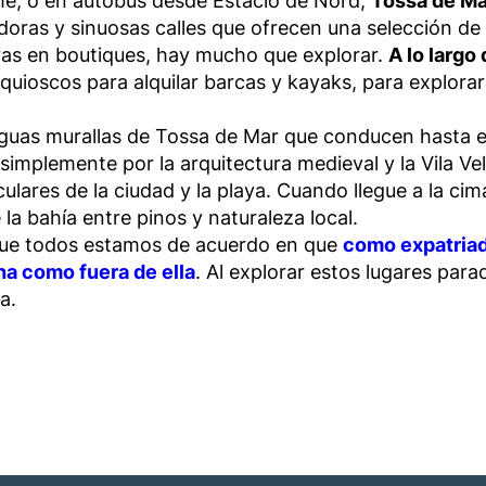
he, o en autobús desde Estacio de Nord,
Tossa de Ma
oras y sinuosas calles que ofrecen una selección de d
as en boutiques, hay mucho que explorar.
A lo largo
quioscos para alquilar barcas y kayaks, para explorar 
iguas murallas de Tossa de Mar que conducen hasta el c
 simplemente por la arquitectura medieval y la Vila V
ulares de la ciudad y la playa. Cuando llegue a la cim
a bahía entre pinos y naturaleza local.
 que todos estamos de acuerdo en que
como expatriad
na como fuera de ella
. Al explorar estos lugares para
a.