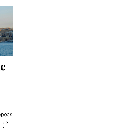
de
ropeas
lias