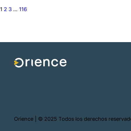
1
2
3
…
116
Orience | © 2025 Todos los derechos reservad