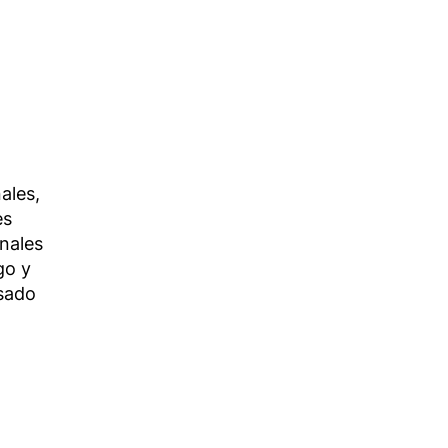
ales,
es
onales
go y
isado