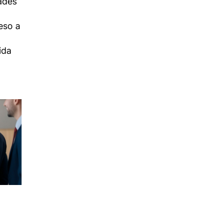
ades
eso a
ida