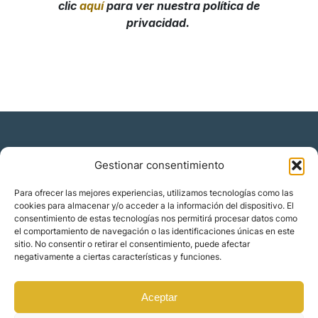
Gestionar consentimiento
Residencia y ciudadanía
Para ofrecer las mejores experiencias, utilizamos tecnologías como las
cookies para almacenar y/o acceder a la información del dispositivo. El
Migración corporativa
consentimiento de estas tecnologías nos permitirá procesar datos como
Nómadas digitales
el comportamiento de navegación o las identificaciones únicas en este
Colabora con nosotros
sitio. No consentir o retirar el consentimiento, puede afectar
Quiénes somos
negativamente a ciertas características y funciones.
Blog
Contacto
Localizaciones
Aceptar