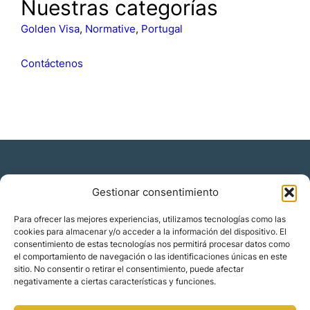
s
Nuestras categorías
c
a
Golden Visa
, 
Normative
, 
Portugal
r
Contáctenos
Gestionar consentimiento
Residencia y ciudadanía
Para ofrecer las mejores experiencias, utilizamos tecnologías como las
cookies para almacenar y/o acceder a la información del dispositivo. El
Migración corporativa
consentimiento de estas tecnologías nos permitirá procesar datos como
Nómadas digitales
el comportamiento de navegación o las identificaciones únicas en este
Colabora con nosotros
sitio. No consentir o retirar el consentimiento, puede afectar
Quiénes somos
negativamente a ciertas características y funciones.
Blog
Contacto