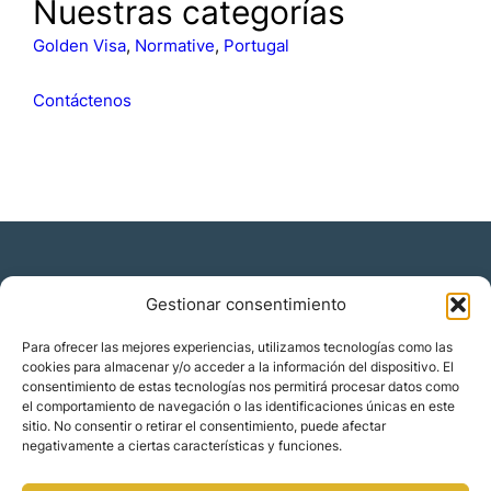
s
Nuestras categorías
c
a
Golden Visa
, 
Normative
, 
Portugal
r
Contáctenos
Gestionar consentimiento
Residencia y ciudadanía
Para ofrecer las mejores experiencias, utilizamos tecnologías como las
cookies para almacenar y/o acceder a la información del dispositivo. El
Migración corporativa
consentimiento de estas tecnologías nos permitirá procesar datos como
Nómadas digitales
el comportamiento de navegación o las identificaciones únicas en este
Colabora con nosotros
sitio. No consentir o retirar el consentimiento, puede afectar
Quiénes somos
negativamente a ciertas características y funciones.
Blog
Contacto