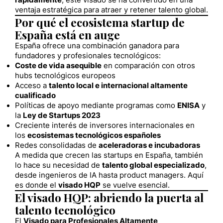
rápidamente
, este visado se ha convertido en una
ventaja estratégica para atraer y retener talento global.
Por qué el ecosistema startup de
España está en auge
España ofrece una combinación ganadora para
fundadores y profesionales tecnológicos:
Coste de vida asequible
en comparación con otros
hubs tecnológicos europeos
Acceso a
talento local e internacional altamente
cualificado
Políticas de apoyo mediante programas como
ENISA
y
la
Ley de Startups 2023
Creciente interés de inversores internacionales en
los
ecosistemas tecnológicos españoles
Redes consolidadas de
aceleradoras e incubadoras
A medida que crecen las startups en España, también
lo hace su necesidad de
talento global especializado
,
desde ingenieros de IA hasta product managers. Aquí
es donde el
visado HQP
se vuelve esencial.
El visado HQP: abriendo la puerta al
talento tecnológico
El
Visado para Profesionales Altamente