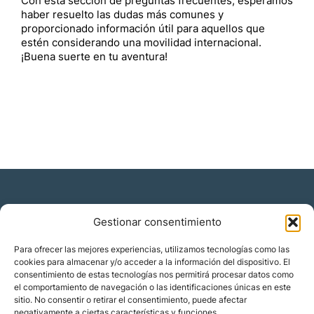
Con esta sección de preguntas frecuentes, esperamos
haber resuelto las dudas más comunes y
proporcionado información útil para aquellos que
estén considerando una movilidad internacional.
¡Buena suerte en tu aventura!
Gestionar consentimiento
Residencia y ciudadanía
Para ofrecer las mejores experiencias, utilizamos tecnologías como las
cookies para almacenar y/o acceder a la información del dispositivo. El
Migración corporativa
consentimiento de estas tecnologías nos permitirá procesar datos como
Nómadas digitales
el comportamiento de navegación o las identificaciones únicas en este
Colabora con nosotros
sitio. No consentir o retirar el consentimiento, puede afectar
Quiénes somos
negativamente a ciertas características y funciones.