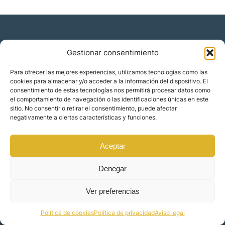
Gestionar consentimiento
Residencia y ciudadanía
Para ofrecer las mejores experiencias, utilizamos tecnologías como las
cookies para almacenar y/o acceder a la información del dispositivo. El
Migración corporativa
consentimiento de estas tecnologías nos permitirá procesar datos como
Nómadas digitales
el comportamiento de navegación o las identificaciones únicas en este
Colabora con nosotros
sitio. No consentir o retirar el consentimiento, puede afectar
Quiénes somos
negativamente a ciertas características y funciones.
Blog
Contacto
Localizaciones
Aceptar
Orience | © 2025 Todos los derechos reservados
Denegar
Ver preferencias
Made by
Mindset Digital
Política de cookies
Política de privacidad
Aviso legal