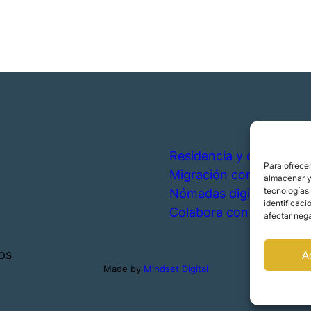
Residencia y ciudadanía
Para ofrecer
Migración corporativa
almacenar y/
tecnologías
Nómadas digitales
identificaci
Colabora con nosotros
afectar nega
os
A
Made by
Mindset Digital