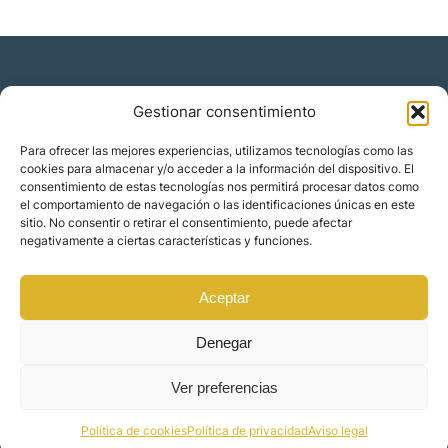
Gestionar consentimiento
Residencia y ciudadanía
Para ofrecer las mejores experiencias, utilizamos tecnologías como las
cookies para almacenar y/o acceder a la información del dispositivo. El
Migración corporativa
consentimiento de estas tecnologías nos permitirá procesar datos como
Nómadas digitales
el comportamiento de navegación o las identificaciones únicas en este
Colabora con nosotros
sitio. No consentir o retirar el consentimiento, puede afectar
Quiénes somos
negativamente a ciertas características y funciones.
Blog
Contacto
Localizaciones
Aceptar
Orience | © 2025 Todos los derechos reservados
Denegar
Ver preferencias
Made by
Mindset Digital
Política de cookies
Política de privacidad
Aviso legal