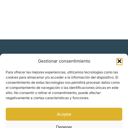
Gestionar consentimiento
Residencia y ciudadanía
Para ofrecer las mejores experiencias, utilizamos tecnologías como las
cookies para almacenar y/o acceder a la información del dispositivo. El
Migración corporativa
consentimiento de estas tecnologías nos permitirá procesar datos como
Nómadas digitales
el comportamiento de navegación o las identificaciones únicas en este
Colabora con nosotros
sitio. No consentir o retirar el consentimiento, puede afectar
Quiénes somos
negativamente a ciertas características y funciones.
Blog
Contacto
Localizaciones
Aceptar
Orience | © 2025 Todos los derechos reservados
Denegar