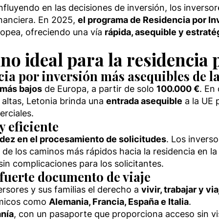
nfluyendo en las decisiones de inversión, los invers
inanciera. En 2025,
el programa de Residencia por In
ropea, ofreciendo una vía
rápida, asequible y estraté
ino ideal para la residencia 
cia por inversión más asequibles de l
 más bajos
de Europa, a partir de solo
100.000 €
. En
 altas, Letonia brinda una
entrada asequible
a la UE 
erciales.
y eficiente
idez en el procesamiento de solicitudes
. Los invers
 de los caminos más rápidos hacia la residencia en la
in complicaciones para los solicitantes.
 fuerte documento de viaje
ersores y sus familias el derecho a
vivir, trabajar y v
ómicos como
Alemania, Francia, España e Italia
.
anía
, con un pasaporte que proporciona acceso sin vi