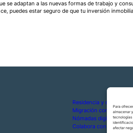
ue se adaptan a las nuevas formas de trabajo y consu
ce, puedes estar seguro de que tu inversión inmobili
Residencia y ciudadanía
Para ofrecer
Migración corporativa
almacenar y/
tecnologías
Nómadas digitales
identificaci
Colabora con nosotros
afectar nega