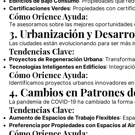
Edificios de Bajo Consumo
: Propiedades que red
Certificaciones Verdes
: Propiedades con certif
Cómo Orience Ayuda:
Te asesoramos sobre las mejores oportunidades d
3. Urbanización y Desarro
Las ciudades están evolucionando para ser más i
Tendencias Clave:
Proyectos de Regeneración Urbana
: Transforma
Tecnologías Inteligentes en Edificios
: Integraci
Cómo Orience Ayuda:
Identificamos proyectos urbanos innovadores en 
4. Cambios en Patrones d
La pandemia de COVID-19 ha cambiado la forma en 
Tendencias Clave:
Aumento de Espacios de Trabajo Flexibles
: Esp
Preferencia por Propiedades con Espacios al Air
Cómo Orience Ayuda: