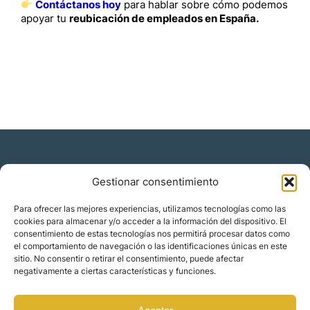
Contáctanos hoy
para hablar sobre cómo podemos
apoyar tu
reubicación de empleados en España.
Gestionar consentimiento
Residencia y ciudadanía
Para ofrecer las mejores experiencias, utilizamos tecnologías como las
cookies para almacenar y/o acceder a la información del dispositivo. El
Migración corporativa
consentimiento de estas tecnologías nos permitirá procesar datos como
Nómadas digitales
el comportamiento de navegación o las identificaciones únicas en este
Colabora con nosotros
sitio. No consentir o retirar el consentimiento, puede afectar
Quiénes somos
negativamente a ciertas características y funciones.
Blog
Contacto
Localizaciones