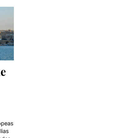
de
ropeas
lias