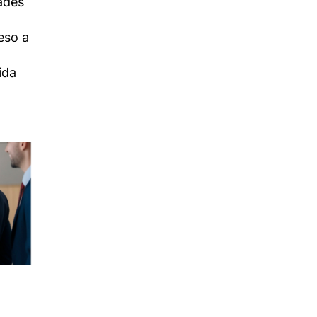
ades
eso a
ida