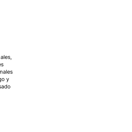
ales,
es
onales
go y
isado