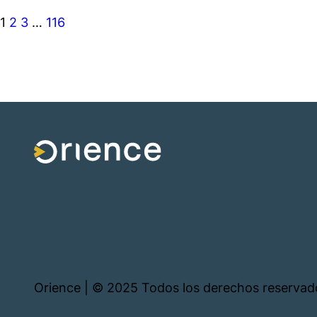
1
2
3
…
116
Orience | © 2025 Todos los derechos reservad