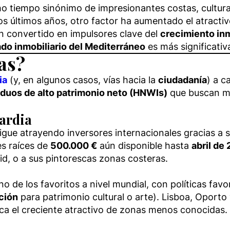
 tiempo sinónimo de impresionantes costas, culturas 
s últimos años, otro factor ha aumentado el atractivo
an convertido en impulsores clave del
crecimiento inm
do inmobiliario del Mediterráneo
es más significativ
as?
ia
(y, en algunos casos, vías hacia la
ciudadanía
) a 
iduos de alto patrimonio neto (HNWIs)
que buscan mej
uardia
igue atrayendo inversores internacionales gracias a su
es raíces de
500.000 €
aún disponible hasta
abril de
, o a sus pintorescas zonas costeras.
o de los favoritos a nivel mundial, con políticas fav
ción
para patrimonio cultural o arte). Lisboa, Oporto 
aca el creciente atractivo de zonas menos conocidas.