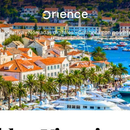
orporativa
Nómadas digitales
Colabora con nosotr