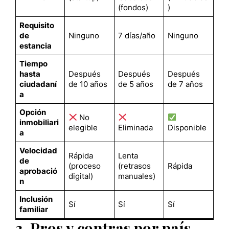
(fondos)
)
Requisito
de
Ninguno
7 días/año
Ninguno
estancia
Tiempo
hasta
Después
Después
Después
ciudadaní
de 10 años
de 5 años
de 7 años
a
Opción
No
inmobiliari
elegible
Eliminada
Disponible
a
Velocidad
Rápida
Lenta
de
(proceso
(retrasos
Rápida
aprobació
digital)
manuales)
n
Inclusión
Sí
Sí
Sí
familiar
3. Pros y contras por país