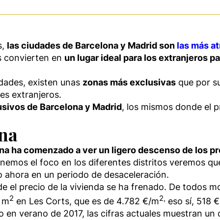
s,
las ciudades de Barcelona y Madrid son
las más at
s convierten en
un lugar ideal para los extranjeros 
dades, existen unas
zonas más exclusivas
que por su
es extranjeros.
usivos de Barcelona y Madrid
, los mismos donde el 
ona
lana ha comenzado a ver un ligero descenso de los p
onemos el foco en los diferentes distritos veremos q
o ahora en un periodo de desaceleración.
e el precio de la vivienda se ha frenado. De todos m
2
2,
l m
en Les Corts, que es de 4.782 €/m
eso sí, 518 
 en verano de 2017, las cifras actuales muestran un 