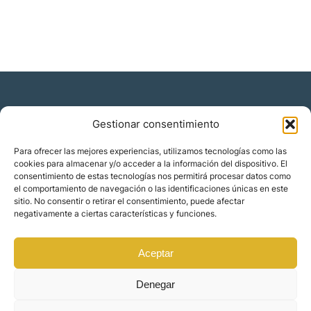
Gestionar consentimiento
Residencia y ciudadanía
Para ofrecer las mejores experiencias, utilizamos tecnologías como las
cookies para almacenar y/o acceder a la información del dispositivo. El
Migración corporativa
consentimiento de estas tecnologías nos permitirá procesar datos como
Nómadas digitales
el comportamiento de navegación o las identificaciones únicas en este
Colabora con nosotros
sitio. No consentir o retirar el consentimiento, puede afectar
Quiénes somos
negativamente a ciertas características y funciones.
Blog
Contacto
Localizaciones
Aceptar
Orience | © 2025 Todos los derechos reservados
Denegar