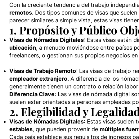
Con la creciente tendencia del trabajo independi
remotos.
Dos tipos comunes de visas que suelen 
parecer similares a simple vista, estas visas tie
1. Propósito y Público Obj
Visas de Nómadas Digitales
: Estas visas están 
ubicación
, a menudo moviéndose entre países po
freelancers, o gestionan sus propios negocios en l
Visas de Trabajo Remoto
: Las visas de trabajo r
empleador extranjero.
A diferencia de los nómada
generalmente tienen un contrato o relación labor
Diferencia Clave
: Las visas de nómada digital s
suelen estar orientadas a personas empleadas po
2. Elegibilidad y Legalida
Visas de Nómadas Digitales
: Estas visas suelen 
estables
, que pueden provenir de
múltiples fuen
Cada país establece sus requisitos de ingresos p