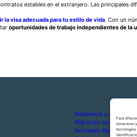
ntratos estables en el extranjero. Las principales d
r la vis
a adecuada para tu estilo de vida
. Con un núm
ptar
oportunidades de trabajo independientes de la 
Residencia y ciudadanía
Para ofrecer
Migración corporativa
almacenar y/
tecnologías
Nómadas digitales
identificaci