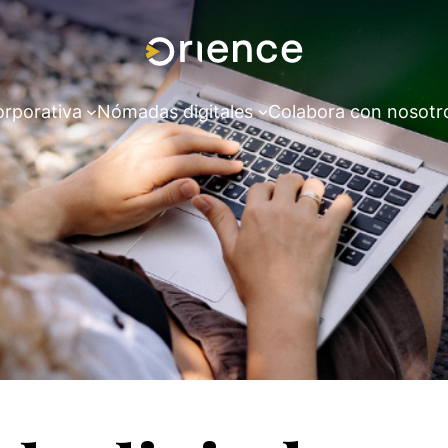
orporativa
Nómadas digitales
Colabora con nosotr