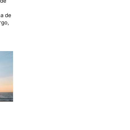
 de
ma de
rgo,