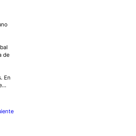
uno
bal
a de
s. En
de…
uiente