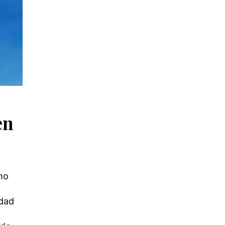
en
mo
idad