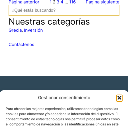
Página anterior
1
2
3
4
…
116
Página siguiente
B
u
s
Nuestras categorías
c
a
Grecia
, 
Inversión
r
Contáctenos
Gestionar consentimiento
Residencia y ciudadanía
Para ofrecer las mejores experiencias, utilizamos tecnologías como las
cookies para almacenar y/o acceder a la información del dispositivo. El
Migración corporativa
consentimiento de estas tecnologías nos permitirá procesar datos como
Nómadas digitales
el comportamiento de navegación o las identificaciones únicas en este
Colabora con nosotros