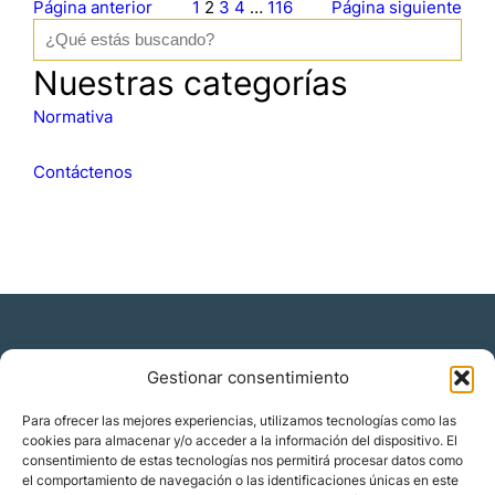
Página anterior
1
2
3
4
…
116
Página siguiente
B
u
s
Nuestras categorías
c
a
Normativa
r
Contáctenos
Gestionar consentimiento
Residencia y ciudadanía
Para ofrecer las mejores experiencias, utilizamos tecnologías como las
cookies para almacenar y/o acceder a la información del dispositivo. El
Migración corporativa
consentimiento de estas tecnologías nos permitirá procesar datos como
Nómadas digitales
el comportamiento de navegación o las identificaciones únicas en este
Colabora con nosotros