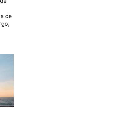
 de
ma de
rgo,