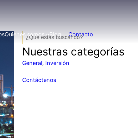
os
Quienes somos
Blog
Contacto
B
u
Nuestras categorías
s
c
General
, 
Inversión
a
r
Contáctenos