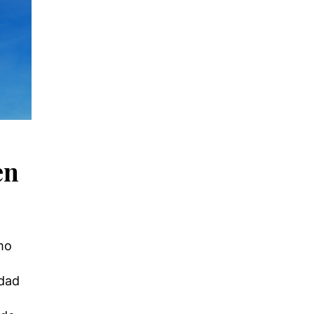
en
mo
idad