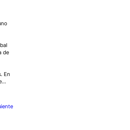
uno
bal
a de
s. En
de…
uiente